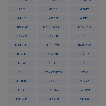
GT RADIAL
HAIDA
HANKOOK
HIFLY
KENDA
KLEBER
KUMHO
LANDSAIL
LAUFENN
LINGLONG
MASTER-STEEL
MAXTREK
MAXXIS
MAZZINI
METZELER
MICHELIN
MILESTONE
NANKANG
NEXEN
NOKIAN
NOVEX
PETLAS
PIRELLI
RIKEN
ROADHOG
ROADMARCH
SAVA
SENTURY
STARCO
SUNNY
TOYO
TRACMAX
TYFOON
UNIGRIP
UNIROYAL
VIKING