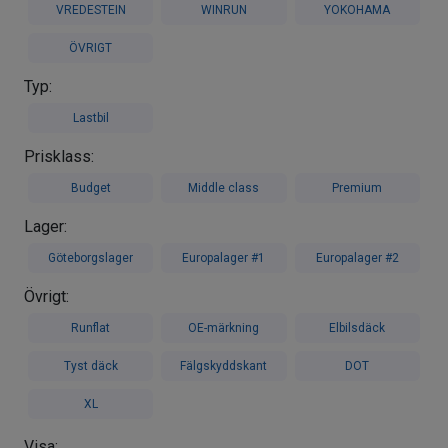
VREDESTEIN
WINRUN
YOKOHAMA
ÖVRIGT
Typ:
Lastbil
Prisklass:
Budget
Middle class
Premium
Lager:
Göteborgslager
Europalager #1
Europalager #2
Övrigt:
Runflat
OE-märkning
Elbilsdäck
Tyst däck
Fälgskyddskant
DOT
XL
Visa: