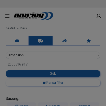
Beställ
Däck
Sök
Rensa filter
Säsong:
All Season
EU Friktion
Sommar