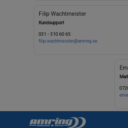
Filip Wachtmeister
Kundsupport
031 - 310 60 65
filip.wachtmeister@amring.se
Eme
Mar
0720
eme