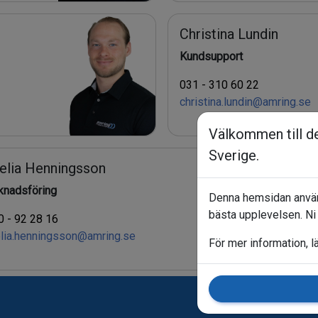
Christina Lundin
Kundsupport
031 - 310 60 22
christina.lundin@amring.se
Välkommen till d
Sverige.
lia Henningsson
knadsföring
Denna hemsidan använ
bästa upplevelsen. Ni 
 - 92 28 16
lia.henningsson@amring.se
För mer information, l
Allmänna Vill