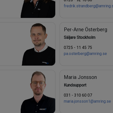
fredrik.strandberg@amring.
Per-Arne Österberg
Säljare Stockholm
0725 - 11 45 75
pa.osterberg@amring.se
Maria Jonsson
Kundsupport
031 - 310 60 07
maria.jonsson1@amring.se