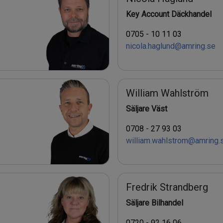
Key Account Däckhandel
0705 - 10 11 03
nicola.haglund@amring.se
William Wahlström
Säljare Väst
0708 - 27 93 03
william.wahlstrom@amring.
Fredrik Strandberg
Säljare Bilhandel
0720 - 92 16 06