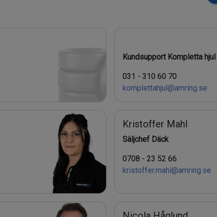
Kundsupport Kompletta hjul
031 - 310 60 70
komplettahjul@amring.se
Kristoffer Mahl
Säljchef Däck
0708 - 23 52 66
kristoffer.mahl@amring.se
Nicola Håglund